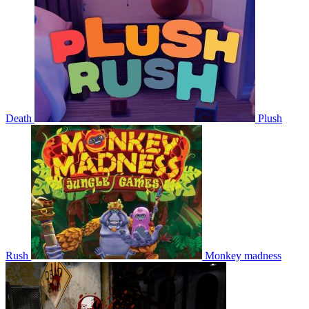
Death
Plush
Rush
Monkey madness