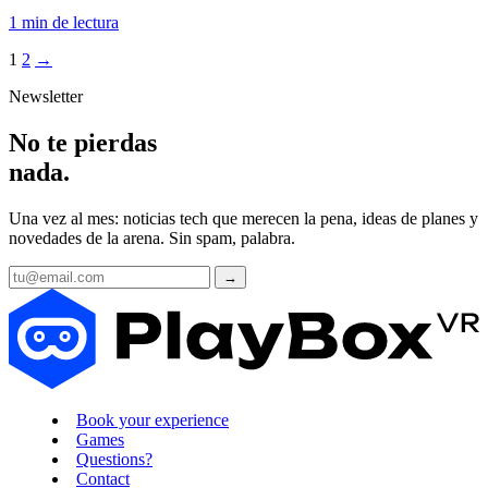
1 min de lectura
Posts
1
2
→
pagination
Newsletter
No te pierdas
nada
.
Una vez al mes: noticias tech que merecen la pena, ideas de planes y
novedades de la arena. Sin spam, palabra.
→
Book your experience
Games
Questions?
Contact