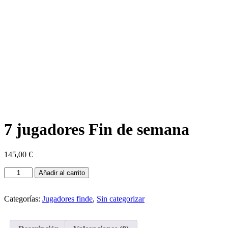
7 jugadores Fin de semana
145,00
€
7
Añadir al carrito
jugadores
Fin
de
Categorías:
Jugadores finde
,
Sin categorizar
semana
cantidad